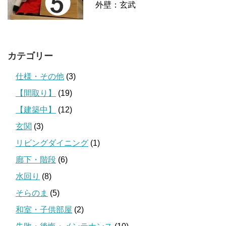
外壁：玄武
カテゴリー
仕様・その他
(3)
【間取り】
(19)
【建築中】
(12)
玄関
(3)
リビングダイニング
(1)
廊下・階段
(6)
水回り
(8)
そらのま
(5)
和室・子供部屋
(2)