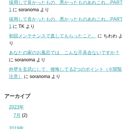
採用して良かったもの、悪かったものあれこれ…PART
1
に
soranoma
より
採用して良かったもの、悪かったものあれこれ…PART
1
に
TK
より
初回メンテナンスで直してもらったこと。
に
ちわわ
よ
り
あなたの家のお風呂では、こんな不具合ないですか？
に
soranoma
より
外壁を玄武にして、後悔してる2つのポイント（※閲覧
注意）
に
soranoma
より
アーカイブ
2023年
7月
(2)
2019年