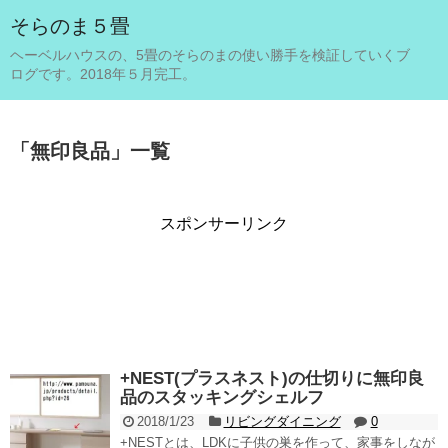
そらのま５畳
ヘーベルハウスの、5畳のそらのまの使い勝手を検証していくブ
ログです。2018年５月完工。
「
無印良品
」
一覧
スポンサーリンク
+NEST(プラスネスト)の仕切りに無印良
品のスタッキングシェルフ
2018/1/23
リビングダイニング
0
+NESTとは、LDKに子供の巣を作って、家事をしなが