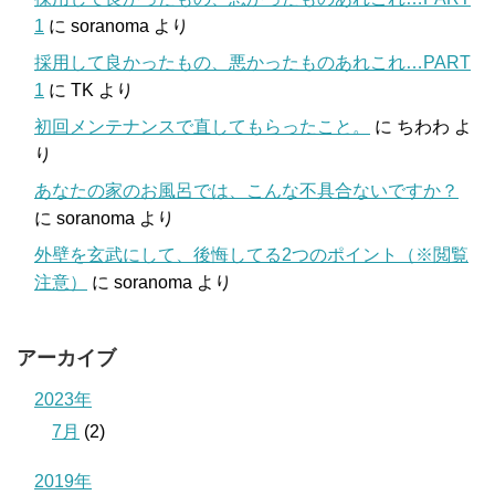
1
に
soranoma
より
採用して良かったもの、悪かったものあれこれ…PART
1
に
TK
より
初回メンテナンスで直してもらったこと。
に
ちわわ
よ
り
あなたの家のお風呂では、こんな不具合ないですか？
に
soranoma
より
外壁を玄武にして、後悔してる2つのポイント（※閲覧
注意）
に
soranoma
より
アーカイブ
2023年
7月
(2)
2019年