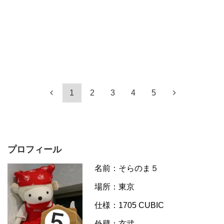
1
2
3
4
5
プロフィール
名前：そらのま５
場所：東京
仕様：1705 CUBIC
外壁：玄武