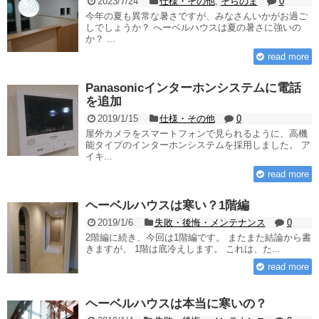
2023/7/24
仕様・その他
,
そらのま
0
今年の夏も異常な暑さですが、みなさんいかがお過ご
しでしょうか？ へーベルハウスは夏の暑さに強いの
か？ ...
read more
Panasonicインターホンシステムに電話
を追加
2019/1/15
仕様・その他
0
屋外カメラをスマートフォンで見られるように、高機
能タイプのインターホンシステムを採用しました。 ア
イキ...
read more
ヘーベルハウスは寒い？1階編
2019/1/6
失敗・後悔・メンテナンス
0
2階編に続き、今回は1階編です。 またまた結論から書
きますが、 1階は底冷えします。 これは、た...
read more
ヘーベルハウスは本当に寒いの？