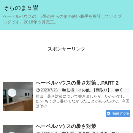
そらのま５畳
ヘーベルハウスの、5畳のそらのまの使い勝手を検証していくブ
ログです。2018年５月完工。
スポンサーリンク
へーベルハウスの暑さ対策…PART 2
2023/7/26
仕様・その他
,
【間取り】
0
前回、暑さ対策について書きましたが、いかがでし
た？ もう少し書いてなかったことがあったので、今回
はその...
read more
へーベルハウスの暑さ対策