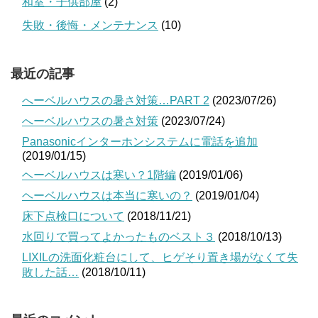
和室・子供部屋
(2)
失敗・後悔・メンテナンス
(10)
最近の記事
へーベルハウスの暑さ対策…PART 2
(2023/07/26)
へーベルハウスの暑さ対策
(2023/07/24)
Panasonicインターホンシステムに電話を追加
(2019/01/15)
ヘーベルハウスは寒い？1階編
(2019/01/06)
ヘーベルハウスは本当に寒いの？
(2019/01/04)
床下点検口について
(2018/11/21)
水回りで買ってよかったものベスト３
(2018/10/13)
LIXILの洗面化粧台にして、ヒゲそり置き場がなくて失
敗した話…
(2018/10/11)