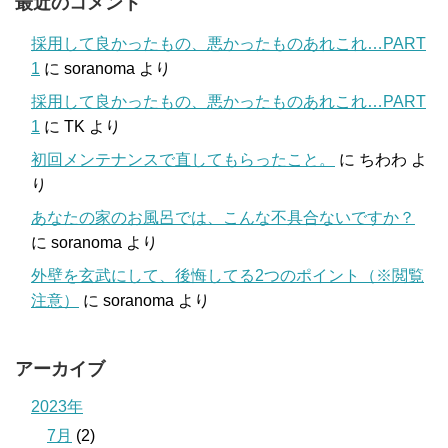
最近のコメント
採用して良かったもの、悪かったものあれこれ…PART
1
に
soranoma
より
採用して良かったもの、悪かったものあれこれ…PART
1
に
TK
より
初回メンテナンスで直してもらったこと。
に
ちわわ
よ
り
あなたの家のお風呂では、こんな不具合ないですか？
に
soranoma
より
外壁を玄武にして、後悔してる2つのポイント（※閲覧
注意）
に
soranoma
より
アーカイブ
2023年
7月
(2)