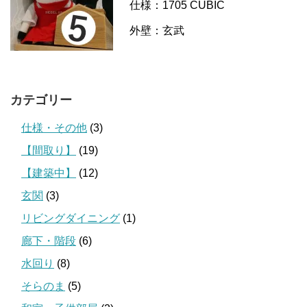
仕様：1705 CUBIC
外壁：玄武
カテゴリー
仕様・その他
(3)
【間取り】
(19)
【建築中】
(12)
玄関
(3)
リビングダイニング
(1)
廊下・階段
(6)
水回り
(8)
そらのま
(5)