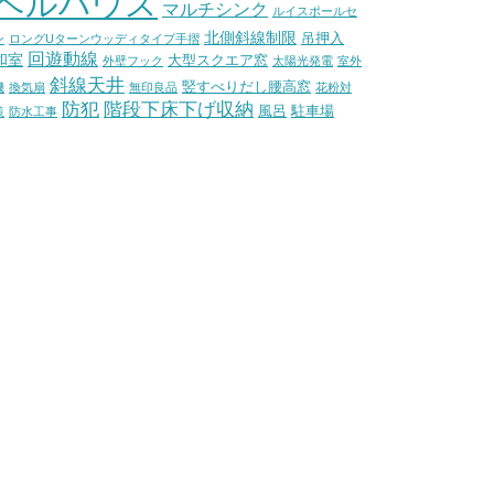
ベルハウス
マルチシンク
ルイスポールセ
北側斜線制限
吊押入
ン
ロングUターンウッディタイプ手摺
回遊動線
和室
大型スクエア窓
外壁フック
太陽光発電
室外
斜線天井
竪すべりだし腰高窓
機
換気扇
無印良品
花粉対
防犯
階段下床下げ収納
風呂
駐車場
策
防水工事