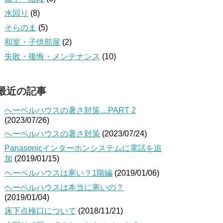
水回り
(8)
そらのま
(5)
和室・子供部屋
(2)
失敗・後悔・メンテナンス
(10)
最近の記事
へーベルハウスの暑さ対策…PART 2
(2023/07/26)
へーベルハウスの暑さ対策
(2023/07/24)
Panasonicインターホンシステムに電話を追
加
(2019/01/15)
ヘーベルハウスは寒い？1階編
(2019/01/06)
ヘーベルハウスは本当に寒いの？
(2019/01/04)
床下点検口について
(2018/11/21)