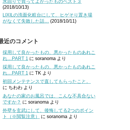
水回りで買ってよかったものベスト３
(2018/10/13)
LIXILの洗面化粧台にして、ヒゲそり置き場
がなくて失敗した話…
(2018/10/11)
最近のコメント
採用して良かったもの、悪かったものあれこ
れ…PART 1
に
soranoma
より
採用して良かったもの、悪かったものあれこ
れ…PART 1
に
TK
より
初回メンテナンスで直してもらったこと。
に
ちわわ
より
あなたの家のお風呂では、こんな不具合ない
ですか？
に
soranoma
より
外壁を玄武にして、後悔してる2つのポイン
ト（※閲覧注意）
に
soranoma
より