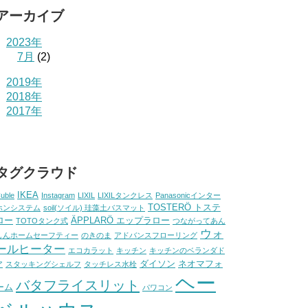
アーカイブ
2023年
7月
(2)
2019年
2018年
2017年
タグクラウド
IKEA
uble
Instagram
LIXIL
LIXILタンクレス
Panasonicインター
TOSTERÖ トステ
ホンシステム
soil(ソイル) 珪藻土バスマット
ロー
ÄPPLARÖ エップラロー
TOTOタンク式
つながってあん
ウォ
しんホームセーフティー
のきのま
アドバンスフローリング
ールヒーター
エコカラット
キッチン
キッチンのベランダド
ダイソン
ネオマフォ
ア
スタッキングシェルフ
タッチレス水栓
ヘー
バタフライスリット
ーム
パワコン