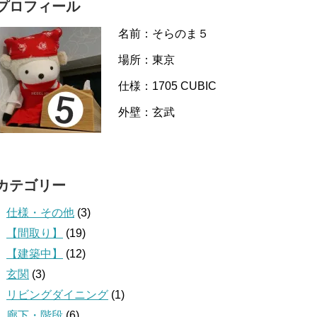
プロフィール
名前：そらのま５
場所：東京
仕様：1705 CUBIC
外壁：玄武
カテゴリー
仕様・その他
(3)
【間取り】
(19)
【建築中】
(12)
玄関
(3)
リビングダイニング
(1)
廊下・階段
(6)