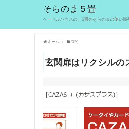
そらのま５畳
ヘーベルハウスの、5畳のそらのまの使い勝手
ホーム
玄関
玄関扉はリクシルの