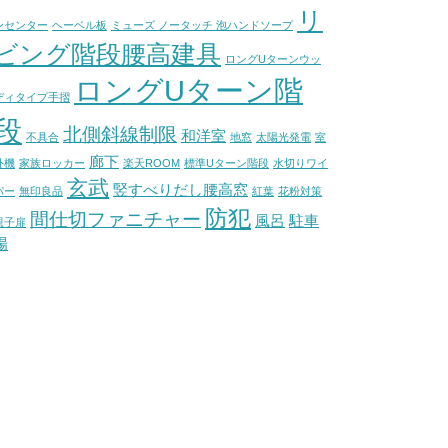
リ
ンセンター
ヘーベル板
ミューズ ノータッチ 泡ハンドソープ
ビング階段腰高建具
ロングUターンウッ
ロングUターン階
ディタイプ手摺
段
北側斜線制限
和洋室
不具合
地窓
太陽光発電
室
廊下
外機
家族ロッカー
楽天ROOM
標準Uターン階段
水切りワイ
玄武
竪すべりだし腰高窓
パー
無印良品
紅葉
花粉対策
防犯
間仕切ファニチャー
風呂
駐車
親子扉
場