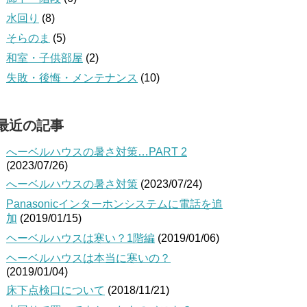
水回り
(8)
そらのま
(5)
和室・子供部屋
(2)
失敗・後悔・メンテナンス
(10)
最近の記事
へーベルハウスの暑さ対策…PART 2
(2023/07/26)
へーベルハウスの暑さ対策
(2023/07/24)
Panasonicインターホンシステムに電話を追
加
(2019/01/15)
ヘーベルハウスは寒い？1階編
(2019/01/06)
ヘーベルハウスは本当に寒いの？
(2019/01/04)
床下点検口について
(2018/11/21)