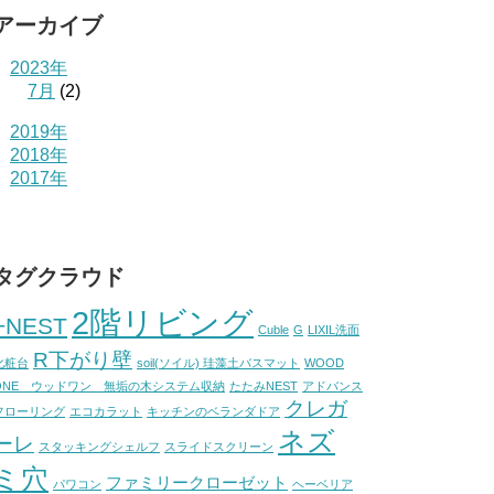
アーカイブ
2023年
7月
(2)
2019年
2018年
2017年
タグクラウド
2階リビング
+NEST
Cuble
G
LIXIL洗面
R下がり壁
化粧台
soil(ソイル) 珪藻土バスマット
WOOD
ONE ウッドワン 無垢の木システム収納
たたみNEST
アドバンス
クレガ
フローリング
エコカラット
キッチンのベランダドア
ネズ
ーレ
スタッキングシェルフ
スライドスクリーン
ミ穴
ファミリークローゼット
パワコン
ヘーベリア