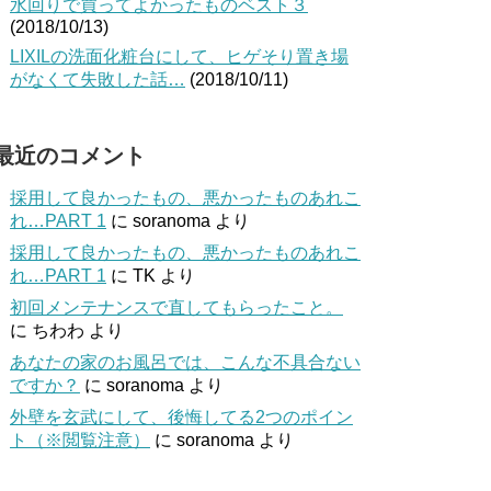
水回りで買ってよかったものベスト３
(2018/10/13)
LIXILの洗面化粧台にして、ヒゲそり置き場
がなくて失敗した話…
(2018/10/11)
最近のコメント
採用して良かったもの、悪かったものあれこ
れ…PART 1
に
soranoma
より
採用して良かったもの、悪かったものあれこ
れ…PART 1
に
TK
より
初回メンテナンスで直してもらったこと。
に
ちわわ
より
あなたの家のお風呂では、こんな不具合ない
ですか？
に
soranoma
より
外壁を玄武にして、後悔してる2つのポイン
ト（※閲覧注意）
に
soranoma
より