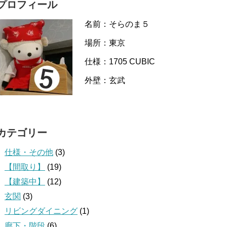
プロフィール
名前：そらのま５
場所：東京
仕様：1705 CUBIC
外壁：玄武
カテゴリー
仕様・その他
(3)
【間取り】
(19)
【建築中】
(12)
玄関
(3)
リビングダイニング
(1)
廊下・階段
(6)